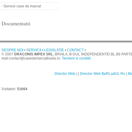
•
Service case de marcat
Documentatii
DESPRE NOI
•
SERVICII
•
LEGISLATIE
•
CONTACT
•
© 2007
DRACONIS IMPEX SRL
, BRAILA, B-DUL INDEPENDENTEI BL.B6 PARTE
mail:contact@casedemarcatbraila.ro.
Termeni si conditii
Director Web
|
|
Director Web BaRLadUL.Ro
|
Ma
Vizitatori:
51664