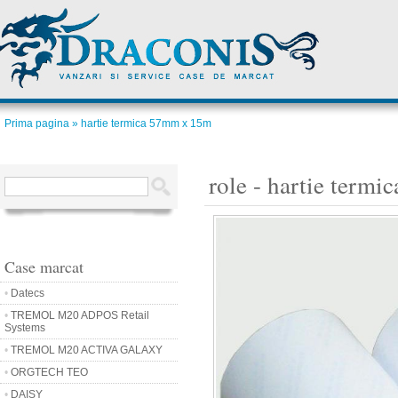
Prima pagina
» hartie termica 57mm x 15m
role - hartie term
Case marcat
•
Datecs
•
TREMOL M20 ADPOS Retail
Systems
•
TREMOL M20 ACTIVA GALAXY
•
ORGTECH TEO
•
DAISY